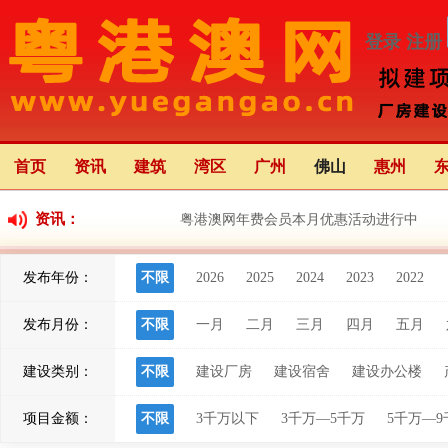
登录
注册
首页
资讯
建筑
湾区
广州
佛山
惠州
资讯：
粤港澳网年费会员本月优惠活动进行中
发布年份：
不限
2026
2025
2024
2023
2022
粤港澳大湾区应用场景创新中心（前海）正
发布月份：
不限
一月
二月
三月
四月
五月
粤港澳大湾区灯会将于22日亮灯 举办68天 
建设类别：
不限
建设厂房
建设宿舍
建设办公楼
项目金额：
不限
3千万以下
3千万—5千万
5千万—9