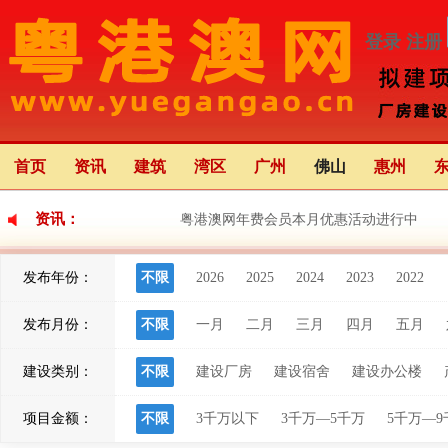
登录
注册
首页
资讯
建筑
湾区
广州
佛山
惠州
资讯：
粤港澳网年费会员本月优惠活动进行中
发布年份：
不限
2026
2025
2024
2023
2022
粤港澳大湾区应用场景创新中心（前海）正
发布月份：
不限
一月
二月
三月
四月
五月
粤港澳大湾区灯会将于22日亮灯 举办68天 
建设类别：
不限
建设厂房
建设宿舍
建设办公楼
项目金额：
不限
3千万以下
3千万—5千万
5千万—9