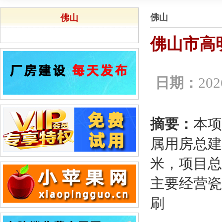
佛山
佛山
佛山市高
日期：
202
摘要：
本项
属用房总建筑
米，项目总
主要经营瓷
刷