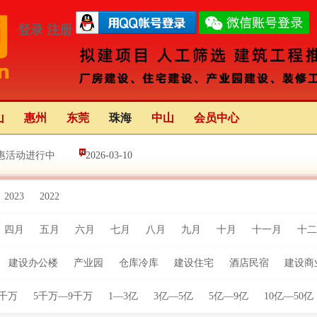
登录
注册
山
惠州
东莞
珠海
中山
会员中心
惠活动进行中
2026-03-10
2023
2022
新中心（前海）正式启动
2025-08-16
四月
五月
六月
七月
八月
九月
十月
十一月
十二
亮灯 举办68天 创多项“全国之最
2025-02-04
建设办公楼
产业园
仓库冷库
建设住宅
酒店民宿
建设商
5千万
5千万—9千万
1—3亿
3亿—5亿
5亿—9亿
10亿—50亿