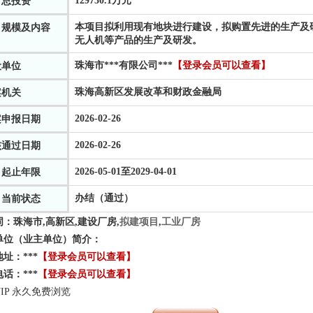
129730.1万元
目总投资
本项目拟利用现有地块进行建设，拟购置先进的生产及
目规模及内容
无人机等产品的生产及研发。
珠海市
***
有限公司
***
【登录会员可以查看】
设单位
珠海高新区发展改革和财政金融局
案机关
2026-02-26
案申报日期
2026-02-26
核通过日期
2026-05-01至2029-04-01
目起止年限
办结（通过）
目当前状态
词：
珠海市,高新区,建设厂房,
拟建项目
,
工业厂房
单位（业主单位）简介：
地址：
***
【登录会员可以查看】
电话：
***
【登录会员可以查看】
IP 永久免费浏览