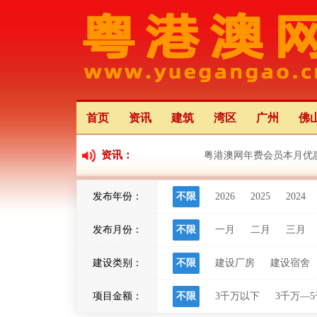
首页
资讯
建筑
湾区
广州
佛
资讯：
粤港澳网年费会员本月优
发布年份：
不限
2026
2025
2024
粤港澳大湾区应用场景创
发布月份：
不限
一月
二月
三月
粤港澳大湾区灯会将于22日
建设类别：
不限
建设厂房
建设宿舍
项目金额：
不限
3千万以下
3千万—