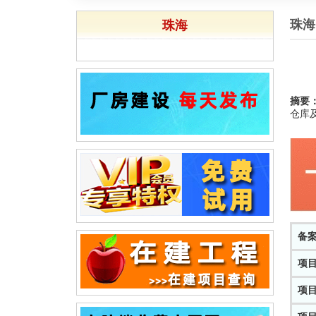
珠海
珠海
摘要
仓库及
备
项
项