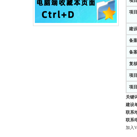
项
项
建
备
备
复
项
项
关键
建设
联系
联系
加入V