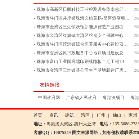
珠海市高新区日联科技工业检测设备华南总部基地项目总投资 60
20
珠海市斗门区井岸镇珠海文旅黄杨•星河酒店项目总投资 2200
20
珠海市金湾区三灶镇沃顿新能源智造产业园项目总投资 20000
20
珠海市金湾区红旗镇大湾区粮食安全保障中心项目总投资26422
20
珠海市斗门区莲洲镇综合医养服务中心建设项目总投资 9827.
20
珠海市香洲区原行政服务中心地块项目建设总投资 181168万
20
珠海市富山工业园高端印刷线路板二期工程1B号生产厂房项目总投
20
珠海市金湾区三灶镇某公司生产基地新建厂房项目总投资20000
20
友情链接
中国政府网
广东省人民政府
粤港澳项目
粤
首页
|
资讯
|
建筑
|
湾区
|
广州
|
佛山
|
惠州
地址：
粤港澳大湾区-惠州大亚湾
电话：
135-5686-27
客服QQ：10075549 图文来源网络，如有侵权请联系本站邮箱