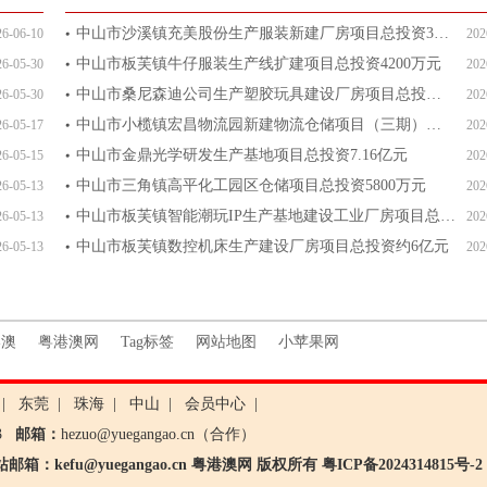
中山市沙溪镇充美股份生产服装新建厂房​项目总投资3000万元
26-06-10
202
中山市板芙镇牛仔服装生产线扩建项目总投资4200万元
26-05-30
202
中山市桑尼森迪公司生产塑胶玩具建设厂房项目总投资3000万元
26-05-30
202
中山市小榄镇宏昌物流园新建物流仓储项目（三期）总投资5000
26-05-17
202
中山市金鼎光学研发生产基地项目总投资7.16亿元
26-05-15
202
中山市三角镇高平化工园区仓储项目总投资5800万元
26-05-13
202
中山市板芙镇智能潮玩IP生产基地建设工业厂房项目总投资2.1
26-05-13
202
中山市板芙镇数控机床生产建设厂房项目总投资约6亿元
26-05-13
202
港澳
粤港澳网
Tag标签
网站地图
小苹果网
|
东莞
|
珠海
|
中山
|
会员中心
|
83
邮箱：
hezuo@yuegangao.cn（合作）
：kefu@yuegangao.cn 粤港澳网 版权所有
粤ICP备2024314815号-2