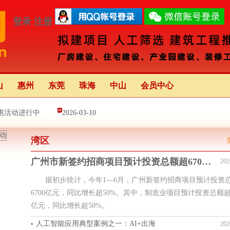
登录
注册
山
惠州
东莞
珠海
中山
会员中心
惠活动进行中
2026-03-10
湾区
新中心（前海）正式启动
2025-08-16
广州市新签约招商项目预计投资总额超6700亿元
202
亮灯 举办68天 创多项“全国之最
2025-02-04
据初步统计，今年1—6月，广州新签约招商项目预计投资
6700亿元，同比增长超50%。其中，制造业项目预计投资总额超2
亿元，同比增长超50%。
人工智能应用典型案例之一：AI+出海
202