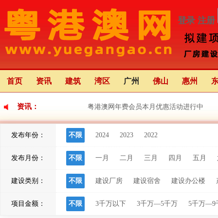
登录
注册
首页
资讯
建筑
湾区
广州
佛山
惠州
资讯：
粤港澳网年费会员本月优惠活动进行中
发布年份：
不限
2024
2023
2022
《珠海市2024年重点建设项目计划》图文解
发布月份：
不限
一月
二月
三月
四月
五月
江门华侨华人文化交流合作重要平台
建设类别：
不限
建设厂房
建设宿舍
建设办公楼
项目金额：
不限
3千万以下
3千万—5千万
5千万—9