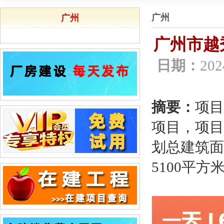
广州
广州
广州市越
日期：
202
摘要：
项目
项目，项目
划总建筑面
5100平方米