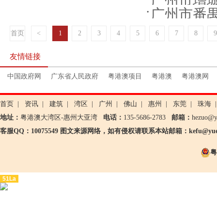
广州市增城区
广州市番禺
首页
<
1
2
3
4
5
6
7
8
9
友情链接
中国政府网
广东省人民政府
粤港澳项目
粤港澳
粤港澳网
首页
|
资讯
|
建筑
|
湾区
|
广州
|
佛山
|
惠州
|
东莞
|
珠海
|
地址：
粤港澳大湾区-惠州大亚湾
电话：
135-5686-2783
邮箱：
hezuo@
客服QQ：10075549 图文来源网络，如有侵权请联系本站邮箱：kefu@yueg
粤
51La