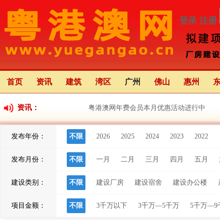
登录
注册
首页
资讯
建筑
湾区
广州
佛山
惠州
资讯：
粤港澳网年费会员本月优惠活动进行中
发布年份：
不限
2026
2025
2024
2023
2022
粤港澳大湾区应用场景创新中心（前海）正
发布月份：
不限
一月
二月
三月
四月
五月
粤港澳大湾区灯会将于22日亮灯 举办68天 
建设类别：
不限
建设厂房
建设宿舍
建设办公楼
项目金额：
不限
3千万以下
3千万—5千万
5千万—9